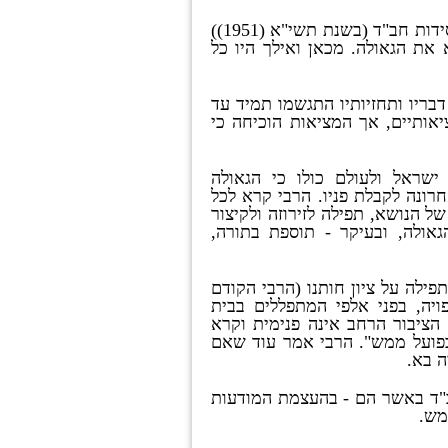
ידות חב
"
ד
(
בשנת תשי
"
א
(1951))
א את הגאולה
.
מכאן ואילך היו כל
דבריו ותחזיותיו התגשמו תמיד עד
יאותיים
,
אך המציאות הוכיחה כי
שראל ולעולם כולו כי הגאולה
חרונה לקבלת פניו
.
הרבי קרא לכל
 של הנושא
,
תפילה לזירוזה ולקיצור
גאולה
,
ובעיקר
-
תוספת בתורה
,
ילה על ציון חותנו
(
הרבי הקודם
ויה
,
בפני אלפי המתפללים בבית
הציבור הרחב אינה פנימית וקרא
פועל ממש
".
הרבי אמר עוד שאם
ה בא
.
"
ד באשר הם
-
בהעצמת המודעות
מש
.