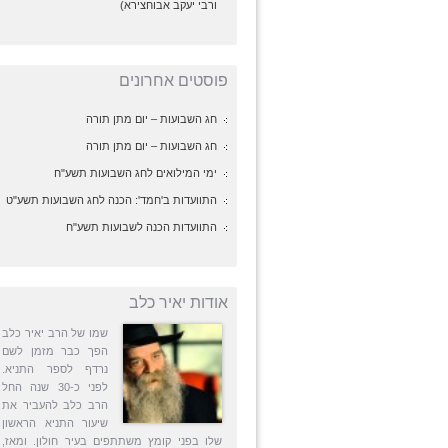
ורבי יעקב אבוחצירא)
פוסטים אחרונים
חג השבועות – יום מתן תורה
חג השבועות – יום מתן תורה
ימי המילואים לחג השבועות תשע"ח
התוועדות ב'חמד': הכנה לחג השבועות תשע"ט
התוועדות הכנה לשבועות תשע"ח
אודות יאיר כלב
שמו של הרב יאיר כלב
הפך כבר מזמן לשם
נרדף לספר התניא.
לפני כ-30 שנה החל
הרב כלב להעביר את
שיעור התניא הראשון
שלו בפני קומץ משתתפים בעיר חולון. ומאז,