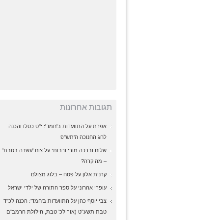
תגובות אחרונות
אפרת על
התוועדות ב'חמד': י"ט כסלו והכנה
לחג החנוכה ה'תש"פ
שלום וברכה מורי ורבותי על
צום 'עשרה בטבת'
– מה קרה?
קרנית אלון על
פסח – בלוג מצולם
עופרי אהרוני על
ספר התורה של ילדי ישראל
צבי יוסף כהן על
התוועדות ב'חמד': הכנה לכ"ד
טבת תשע"ט (אור לכ' טבת, הילולת הרמב"ם