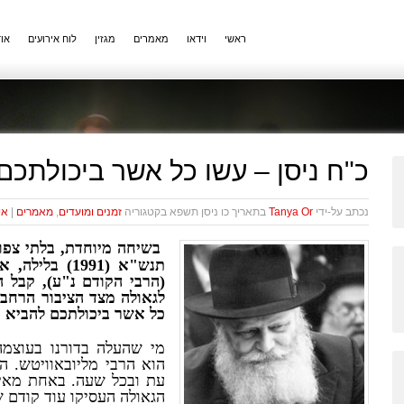
ראשי
וידאו
מאמרים
מגזין
לוח אירועים
אוד
כ"ח ניסן – עשו כל אשר ביכולתכם
נכתב על-ידי
Tanya Or
בתאריך ‍‍כו ניסן תשפא בקטגוריה
זמנים ומועדים
,
מאמרים
|
אי
בשיחה מיוחדת
,
בלתי צפו
תנש
"
א
(1991)
בלילה
,
אח
(
הרבי הקודם נ
"
ע
),
קבל ה
לגאולה מצד הציבור הרחב 
כל אשר ביכולתכם להביא 
מי שהעלה בדורנו בעוצמ
הוא הרבי מליובאוויטש
.
הו
עת ובכל שעה
.
באחת מאיג
הגאולה העסיקו עוד קודם 