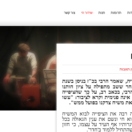
ות
תרומות
חנות
שידור חי
צור קשר
ן תגובות
יה
,
שאמר הרבי בכ
"
ז בניסן בשנת
ר ששב מתפילה על ציון חותנו
רבי
,
בכאב רב
,
על כך שהציפייה
אינה פנימית וקרא לציבור
: "
עשו
את משיח צדקנו בפועל ממש
".
ה רבה את הציפייה לבוא המשיח
א חי ונשם את ענין הגאולה בכל
רותיו אף העיד על עצמו
,
כי חזון
שהתחיל ללמוד ב
'
חדר
'.