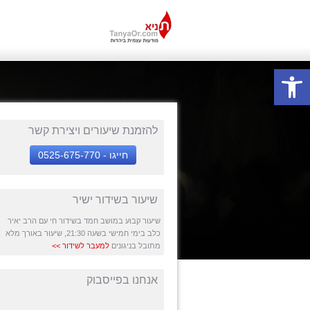
Open toolbar
להזמנת שיעורים ויצירת קשר
חייגו - 0525-675-770
שיעור בשידור ישיר
שיעור קבוע במושב חמד בשידור חי עם הרב יאיר
כלב בימי חמישי בשעה 21:30, שיעור באורך מלא
מתובל בניגונים
למעבר לשידור >>
אנחנו בפייסבוק