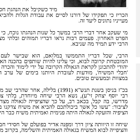
מיד כשקיבל את הנהגת חס
הכריז כי תפקידו של דורנו לסיים את עבודת הגלות ולהבי
מעייניו נתונים ליעד זה
.
מי שעקב אחר דברי הרבי במשך כל שנות הנהגתו נוכח
,
כי 
הפרט האחרון
.
פעמים רבות נראו דבריו תמוהים ובלתי מצ
הרבי ידע תמיד מה שניבא
.
הרבי
,
שכל דבריו התממשו במלואם
,
הוא שבישר לעם י
המובטחת קרובה לבוא
,
וכי עלינו להיות שותפים בהכנה הא
יהודי להתכונן לקראת הגאולה הקרובה על ידי לימוד והכרה
'
חבלי המשיח
',
מוּדעות לעובדת היותנו בימים של ערב ה
במצוות ובמעשים טובים
.
בכ
"
ז בניסן בשנת תנש
"
א
(1991)
בלילה
,
אחר שהרבי שב מתפ
רבי יוסף יצחק זי
"
ע
),
נשא הרבי שיחה מיוחדת
,
בלתי צפ
מדרשו
,
בה קבל
,
בכאב רב
,
על כך שהציפייה לגאולה מצד 
לציבור
: "
עשו כל אשר ביכולתכם להביא את משיח צדקנו ב
הציפיה והזעקה לגאולה היתה פנימית ואמיתית משיח כבר הי
שיחה זו היוותה ציון דרך ומפנה אדיר בפועלם של חסידי חב
והציפייה לבוא המשיח בגאולה האמיתית והשל
י
מה
,
בקרוב מ